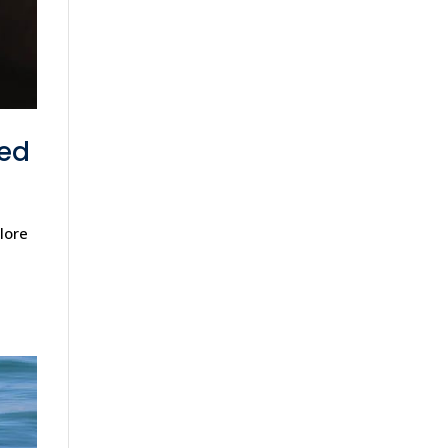
sed
lore